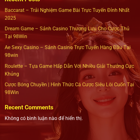
Baccarat – Trải Nghiệm Game Bài Trực Tuyến Đỉnh Nhất
2025
Dream Game – Sảnh Casino Thượng Lưu Cho Cược Thủ
Tại 98Win
Ae Sexy Casino – Sảnh Casino Trực Tuyến Hàng Đầu Tại
98win
Roulette – Tựa Game Hấp Dẫn Với Nhiều Giải Thưởng Cực
Khủng
Cược Bóng Chuyền | Hình Thức Cá Cược Siêu Lôi Cuốn Tại
98Win
Recent Comments
Không có bình luận nào để hiển thị.