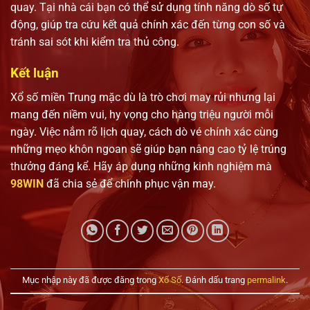
quay. Tại nhà cái bạn có thể sử dụng tính năng dò số tự
động, giúp tra cứu kết quả chính xác đến từng con số và
tránh sai sót khi kiểm tra thủ công.
Kết luận
Xổ số miền Trung mặc dù là trò chơi may rủi nhưng lại
mang đến niềm vui, hy vọng cho hàng triệu người mỗi
ngày. Việc nắm rõ lịch quay, cách dò vé chính xác cùng
những mẹo khôn ngoan sẽ giúp bạn nâng cao tỷ lệ trúng
thưởng đáng kể. Hãy áp dụng những kinh nghiệm mà
98WIN
đã chia sẻ để chinh phục vận may.
Mục nhập này đã được đăng trong
Xổ Số
. Đánh dấu trang
permalink
.