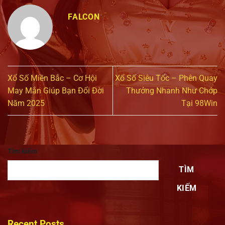
FALCON
Xổ Số Miền Bắc – Cơ Hội
Xổ Số Siêu Tốc – Phên Quay
May Mắn Giúp Bạn Đổi Đời
Thưởng Nhanh Như Chớp
Năm 2025
Tại 98Win
Tìm kiếm
TÌM
KIẾM
Recent Posts