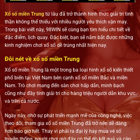
Xổ số miền Trung
từ lâu đã trở thành hình thức giải trí tinh
thần không thể thiếu với nhiều người yêu thích vận may.
Trong bài viết này, 98WIN sẽ cùng bạn tìm hiểu chi tiết về
đặc điểm, lịch quay. Đặc biệt, bạn sẽ nắm bắt được những
kinh nghiệm chơi xổ số dễ trúng nhất hiện nay.
Đôi nét về xổ số miền Trung
Xổ số miền Trung là một trong ba loại hình xổ số kiến thiết
phổ biến tại Việt Nam bên cạnh xổ số miền Bắc và miền
Nam. Trò chơi mang đến sân chơi hấp dẫn, minh bạch
cũng như đầy tính giải trí cho hàng triệu người dẫn khu vực
và trên cả nước.
Ngày này, nhờ sự phát triển mạnh mẽ của công nghệ, việc
theo dõi, tham gia xổ số miền Trung đã trở nên dễ dàng
hơn bao giờ hết. Thay vì phải ra đại lý hay mua vé số
truyền thống, người chơi giờ đây có thể dò kết quả và cập