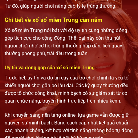
Từ đó, giúp người chơi nâng cao tỷ lệ trúng thưởng.
Chi tiết về xổ số miền Trung cần nắm
Xổ số miền Trung nổi bật với độ uy tín cùng những đóng
góp tích cực cho cộng đồng. Thể loại này còn thu hút
người chơi nhờ cơ hội trúng thưởng hấp dẫn, lịch quay
thưởng phong phú, trải đều trong tuần.
Uy tín và đóng góp của xổ số miền Trung
Trước hết, uy tín và độ tin cậy của trò chơi chính là yếu tố
khiến người chơi gắn bó lâu dài. Các kỳ quay thưởng đều
được tổ chức công khai, minh bạch có sự giám sát từ cơ
quan chức năng, truyền hình trực tiếp trên nhiều kênh.
Khi chuyển sang nền tảng online, tựa game vẫn được giữ
nguyên sự minh bạch. Bằng cách cập nhật kết quả chuẩn
xác, nhanh chóng, kết hợp với tính năng thông báo tự động