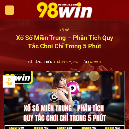
Chuyển
đến
nội
dung
XỔ SỐ
Xổ Số Miền Trung – Phân Tích Quy
Tắc Chơi Chỉ Trong 5 Phút
ĐÃ ĐĂNG TRÊN
THÁNG 5 2, 2025
BỞI
FALCON
02
Th5