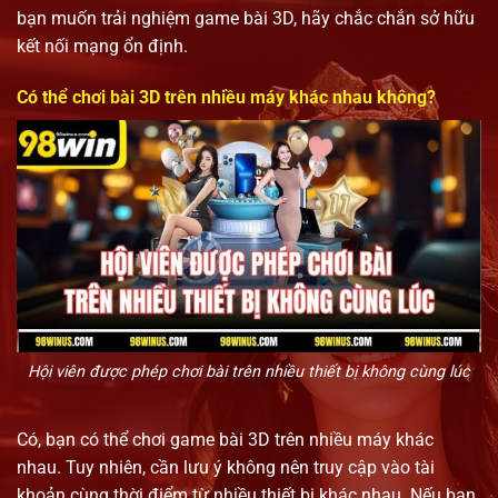
bạn muốn trải nghiệm game bài 3D, hãy chắc chắn sở hữu
kết nối mạng ổn định.
Có thể chơi bài 3D trên nhiều máy khác nhau không?
Hội viên được phép chơi bài trên nhiều thiết bị không cùng lúc
Có, bạn có thể chơi game bài 3D trên nhiều máy khác
nhau. Tuy nhiên, cần lưu ý không nên truy cập vào tài
khoản cùng thời điểm từ nhiều thiết bị khác nhau. Nếu bạn