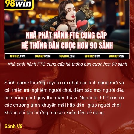
Nhà phát hành FTG cung cấp hệ thống bàn cược hơn 90 sảnh
Sảnh game thường xuyên cập nhật các tính năng mới và
cải thiện trải nghiệm người chơi, đảm bảo mọi người đều
có những phút giây thư giãn thú vị. Ngoài ra, FTG còn có
các chương trình khuyến mãi hấp dẫn , giúp người chơi
không chỉ tận hưởng mà còn kiếm tiền dễ dàng.
Sảnh V8