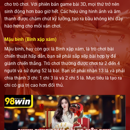
cho trò chơi. Với phiên bản game bài 3D, mọi thứ trở nên
sinh động hơn bao giờ hết. Các hiệu ứng hình ảnh và âm
thanh được chăm chút kỹ lưỡng, tạo ra bầu không khí đầy
hào hứng cho mỗi ván chơi.
Mậu binh (Binh xập xám)
Mậu binh, hay còn gọi là Binh xập xám, là trò chơi bài
chiến thuật hấp dẫn, bạn sẽ phải sắp xếp bài hợp lý để
giành chiến thắng. Trò chơi thường được chơi từ 2 đến 4
người và sử dụng 52 lá bài. Bạn sẽ phải nhận 13 lá và phải
chia thành 3 chi: 1 chi 3 lá và 2 chi 5 lá. Mục tiêu là tạo ra
chi có giá trị cao hơn đối thủ.