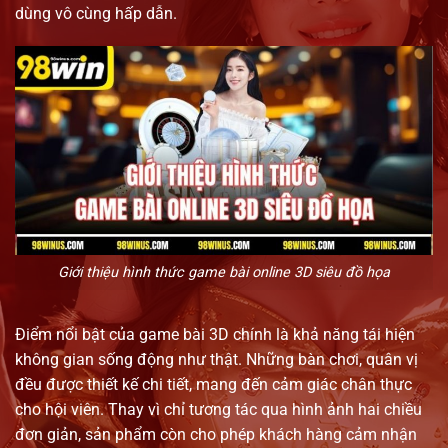
dùng vô cùng hấp dẫn.
Giới thiệu hình thức game bài online 3D siêu đồ họa
Điểm nổi bật của game bài 3D chính là khả năng tái hiện
không gian sống động như thật. Những bàn chơi, quân vị
đều được thiết kế chi tiết, mang đến cảm giác chân thực
cho hội viên. Thay vì chỉ tương tác qua hình ảnh hai chiều
đơn giản, sản phẩm còn cho phép khách hàng cảm nhận