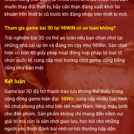
muốn thay đổi thiết bị, hãy cẩn thận đăng xuất khỏi tài
khoản trên thiết bị cũ trước khi đăng nhập trên thiết bị mới.
Tham gia game bài 3D tại 98WIN có an toàn không?
Trải nghiệm bài 3D có thể an toàn nếu bạn chọn chơi tại
những nhà cái uy tín và đáng tin cậy như 98Win. Sân chơi
hiện có hơn 40 giấy phép hoạt động hợp pháp từ loạt tổ
chức quốc tế, cung cấp môi trường chơi game công bằng
cũng như bảo mật.
Kết luận
Game bài 3D đã trở thành trào lưu không thể thiếu trong
cộng đồng game hiện đại.
98Win
cung cấp nhiều loại hình
trò chơi phong phú như tiến lên miền Nam, liêng, mậu binh
cho đến phỏm. Sản phẩm không chỉ mang đến niềm vui
giải trí mà còn là sân chơi giao lưu, học hỏi cho những
người yêu thích đánh bài nhờ cơ hội thưởng hấp dẫn.