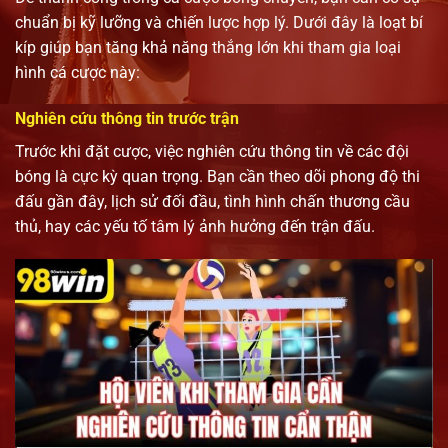
chuẩn bị kỹ lưỡng và chiến lược hợp lý. Dưới đây là loạt bí
kíp giúp bạn tăng khả năng thắng lớn khi tham gia loại
hình cá cược này:
Nghiên cứu thông tin trước trận
Trước khi đặt cược, việc nghiên cứu thông tin về các đội
bóng là cực kỳ quan trọng. Bạn cần theo dõi phong độ thi
đấu gần đây, lịch sử đối đầu, tình hình chấn thương cầu
thủ, hay các yếu tố tâm lý ảnh hưởng đến trận đấu.