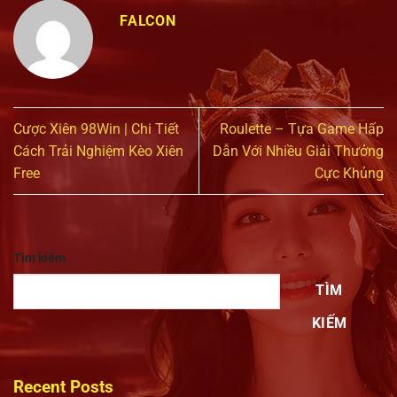
FALCON
Cược Xiên 98Win | Chi Tiết
Roulette – Tựa Game Hấp
Cách Trải Nghiệm Kèo Xiên
Dẫn Với Nhiều Giải Thưởng
Free
Cực Khủng
Tìm kiếm
TÌM
KIẾM
Recent Posts