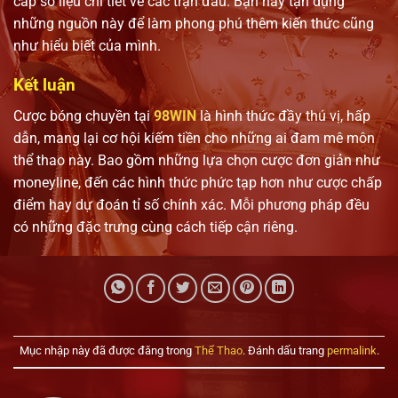
cấp số liệu chi tiết về các trận đấu. Bạn hãy tận dụng
những nguồn này để làm phong phú thêm kiến thức cũng
như hiểu biết của mình.
Kết luận
Cược bóng chuyền tại
98WIN
là hình thức đầy thú vị, hấp
dẫn, mang lại cơ hội kiếm tiền cho những ai đam mê môn
thể thao này. Bao gồm những lựa chọn cược đơn giản như
moneyline, đến các hình thức phức tạp hơn như cược chấp
điểm hay dự đoán tỉ số chính xác. Mỗi phương pháp đều
có những đặc trưng cùng cách tiếp cận riêng.
Mục nhập này đã được đăng trong
Thể Thao
. Đánh dấu trang
permalink
.