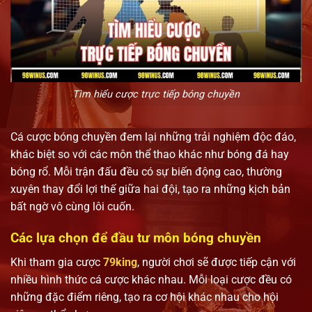
Tìm hiểu cược trực tiếp bóng chuyền
Cá cược bóng chuyền đem lại những trải nghiệm độc đáo,
khác biệt so với các môn thể thao khác như bóng đá hay
bóng rổ. Mỗi trận đấu đều có sự biến động cao, thường
xuyên thay đổi lợi thế giữa hai đội, tạo ra những kịch bản
bất ngờ vô cùng lôi cuốn.
Các lựa chọn để đầu tư môn bóng chuyền
Khi tham gia cược
79king
, người chơi sẽ được tiếp cận với
nhiều hình thức cá cược khác nhau. Mỗi loại cược đều có
những đặc điểm riêng, tạo ra cơ hội khác nhau cho hội