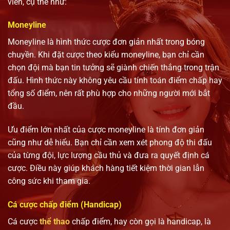
viên, cụ thể như:
Moneyline
Moneyline là hình thức cược đơn giản nhất trong bóng
chuyền. Khi đặt cược theo kiểu moneyline, bạn chỉ cần
chọn đội mà bạn tin tưởng sẽ giành chiến thắng trong trận
đấu. Hình thức này không yêu cầu tính toán điểm chấp hay
tổng số điểm, nên rất phù hợp cho những người mới bắt
đầu.
Ưu điểm lớn nhất của cược moneyline là tính đơn giản
cũng như dễ hiểu. Bạn chỉ cần xem xét phong độ thi đấu
của từng đội, lực lượng cầu thủ và đưa ra quyết định cá
cược. Điều này giúp khách hàng tiết kiệm thời gian lẫn
công sức khi tham gia.
Cá cược chấp điểm (Handicap)
Cá cược
thể thao
chấp điểm, hay còn gọi là handicap, là