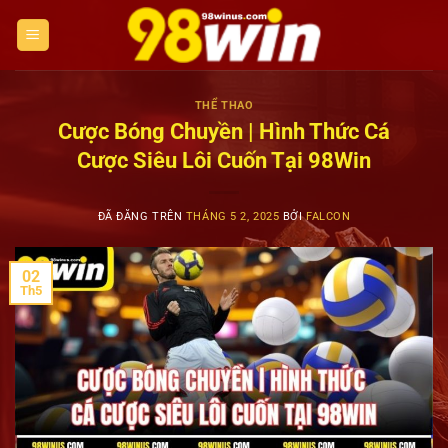
Chuyển
đến
nội
dung
THỂ THAO
Cược Bóng Chuyền | Hình Thức Cá
Cược Siêu Lôi Cuốn Tại 98Win
ĐÃ ĐĂNG TRÊN
THÁNG 5 2, 2025
BỞI
FALCON
02
Th5