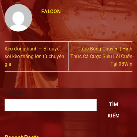
FALCON
Kèo đồng banh – Bí quyết
Cược Bóng Chuyền | Hình
soi kèo thắng lớn từ chuyên
Thức Cá Cược Siêu Lôi Cuốn
gia
Tại 98Win
Tìm kiếm
TÌM
KIẾM