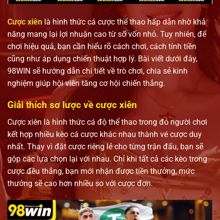
Cược xiên
là hình thức cá cược thể thao hấp dẫn nhờ khả
năng mang lại lợi nhuận cao từ số vốn nhỏ. Tuy nhiên, để
chơi hiệu quả, bạn cần hiểu rõ cách chơi, cách tính tiền
cũng như áp dụng chiến thuật hợp lý. Bài viết dưới đây,
98WIN sẽ hướng dẫn chi tiết về trò chơi, chia sẻ kinh
nghiệm giúp hội viên tăng cơ hội chiến thắng.
Giải thích sơ lược về cược xiên
Cược xiên là hình thức cá độ thể thao trong đó người chơi
kết hợp nhiều kèo cá cược khác nhau thành vé cược duy
nhất. Thay vì đặt cược riêng lẻ cho từng trận đấu, bạn sẽ
gộp các lựa chọn lại với nhau. Chỉ khi tất cả các kèo trong
cược đều thắng, bạn mới nhận được tiền thưởng, mức
thưởng sẽ cao hơn nhiều so với cược đơn.