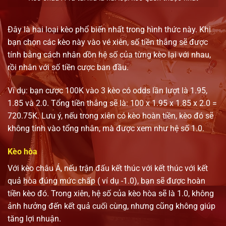
Đây là hai loại kèo phổ biến nhất trong hình thức này. Khi
bạn chọn các kèo này vào vé xiên, số tiền thắng sẽ được
tính bằng cách nhân dồn hệ số của từng kèo lại với nhau,
rồi nhân với số tiền cược ban đầu.
Ví dụ: bạn cược 100K vào 3 kèo có odds lần lượt là 1.95,
1.85 và 2.0. Tổng tiền thắng sẽ là: 100 x 1.95 x 1.85 x 2.0 =
720.75K. Lưu ý, nếu trong xiên có kèo hoàn tiền, kèo đó sẽ
không tính vào tổng nhân, mà được xem như hệ số 1.0.
Kèo hòa
Với kèo châu Á, nếu trận đấu kết thúc với kết thúc với kết
quả hòa đúng mức chấp ( ví dụ -1.0), bạn sẽ được hoàn
tiền kèo đó. Trong xiên, hệ số của kèo hòa sẽ là 1.0, không
ảnh hưởng đến kết quả cuối cùng, nhưng cũng không giúp
tăng lợi nhuận.