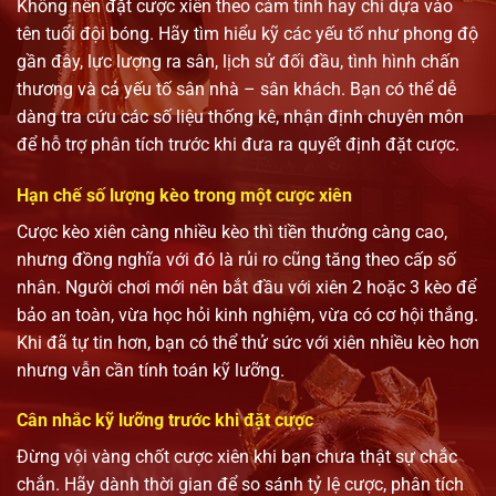
Không nên đặt cược xiên theo cảm tính hay chỉ dựa vào
tên tuổi đội bóng. Hãy tìm hiểu kỹ các yếu tố như phong độ
gần đây, lực lượng ra sân, lịch sử đối đầu, tình hình chấn
thương và cả yếu tố sân nhà – sân khách. Bạn có thể dễ
dàng tra cứu các số liệu thống kê, nhận định chuyên môn
để hỗ trợ phân tích trước khi đưa ra quyết định đặt cược.
Hạn chế số lượng kèo trong một cược xiên
Cược kèo xiên càng nhiều kèo thì tiền thưởng càng cao,
nhưng đồng nghĩa với đó là rủi ro cũng tăng theo cấp số
nhân. Người chơi mới nên bắt đầu với xiên 2 hoặc 3 kèo để
bảo an toàn, vừa học hỏi kinh nghiệm, vừa có cơ hội thắng.
Khi đã tự tin hơn, bạn có thể thử sức với xiên nhiều kèo hơn
nhưng vẫn cần tính toán kỹ lưỡng.
Cân nhắc kỹ lưỡng trước khi đặt cược
Đừng vội vàng chốt cược xiên khi bạn chưa thật sự chắc
chắn. Hãy dành thời gian để so sánh tỷ lệ cược, phân tích