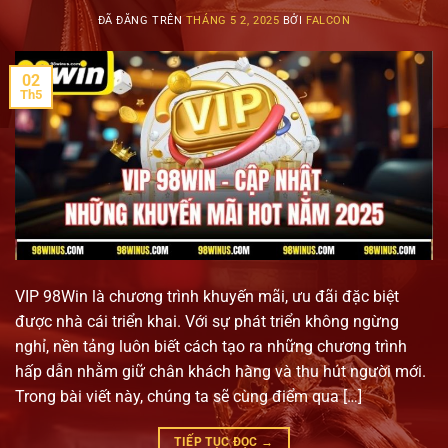
ĐÃ ĐĂNG TRÊN
THÁNG 5 2, 2025
BỞI
FALCON
02
Th5
VIP 98Win là chương trình khuyến mãi, ưu đãi đặc biệt
được nhà cái triển khai. Với sự phát triển không ngừng
nghỉ, nền tảng luôn biết cách tạo ra những chương trình
hấp dẫn nhằm giữ chân khách hàng và thu hút người mới.
Trong bài viết này, chúng ta sẽ cùng điểm qua […]
TIẾP TỤC ĐỌC
→