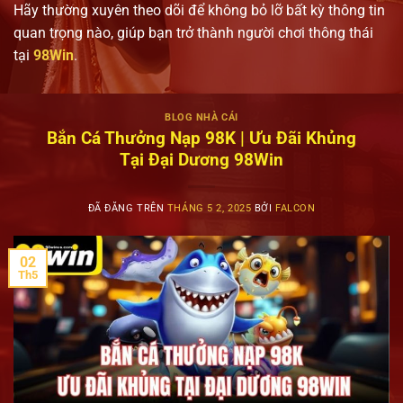
Hãy thường xuyên theo dõi để không bỏ lỡ bất kỳ thông tin
quan trọng nào, giúp bạn trở thành người chơi thông thái
tại
98Win
.
BLOG NHÀ CÁI
Bắn Cá Thưởng Nạp 98K | Ưu Đãi Khủng
Tại Đại Dương 98Win
ĐÃ ĐĂNG TRÊN
THÁNG 5 2, 2025
BỞI
FALCON
02
Th5