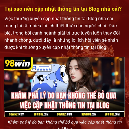
Tại sao nên cập nhật thông tin tại Blog nhà cái?
Việc thường xuyên cập nhật thông tin tại Blog nhà cái
mang lại rất nhiều lợi ích thiết thực cho người chơi. Đặc
biệt trong bối cảnh ngành giải trí trực tuyến luôn thay đổi
nhanh chóng, dưới đây là những lợi ích hội viên sẽ nhận
được khi thường xuyên cập nhật thông tin tại Blog.
Khám phá lý do bạn không thể bỏ qua việc cập nhật thông tin
tại Blog