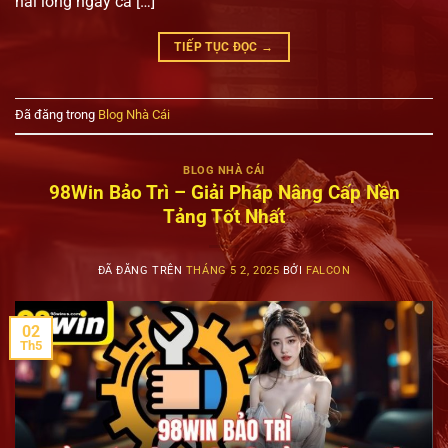
hài lòng ngay cả […]
TIẾP TỤC ĐỌC
→
Đã đăng trong
Blog Nhà Cái
BLOG NHÀ CÁI
98Win Bảo Trì – Giải Pháp Nâng Cấp Nền
Tảng Tốt Nhất
ĐÃ ĐĂNG TRÊN
THÁNG 5 2, 2025
BỞI
FALCON
02
Th5