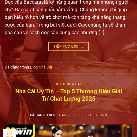
Đọc cầu Baccarat là kỹ năng quan trọng mà những người
chơi Baccarat cần phải nắm vững. Chúng không chỉ giúp
bạn hiểu rõ hơn về trò chơi mà còn tăng khả năng thắng
cược của bạn. Trong bài viết dưới đây, chúng ta sẽ khám
phá sâu về cách đọc cầu cùng các phương […]
TIẾP TỤC ĐỌC
→
Đã đăng trong
Blog Nhà Cái
BLOG NHÀ CÁI
Nhà Cái Uy Tín – Top 5 Thương Hiệu Giải
Trí Chất Lượng 2025
ĐÃ ĐĂNG TRÊN
THÁNG 5 2, 2025
BỞI
FALCON
02