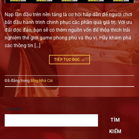
Nạp lần đầu trên nền tảng là cơ hội hấp dẫn để người chơi
bắt đầu hành trình chinh phục các phần quà giá trị. Với ưu
đãi độc đáo, bạn sẽ có thêm nguồn vốn để thỏa thích trải
nghiệm thế giới game phong phú và thú vị. Hãy khám phá
các thông tin […]
TIẾP TỤC ĐỌC
→
Đã đăng trong
Blog Nhà Cái
Tìm kiếm
TÌM
KIẾM